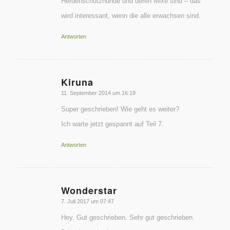
Herdenschutzhunde und deren Mixe sind – das
wird interessant, wenn die alle erwachsen sind.
Antworten
Kiruna
sagte:
11. September 2014 um 16:19
Super geschrieben! Wie geht es weiter?
Ich warte jetzt gespannt auf Teil 7.
Antworten
Wonderstar
sagte:
7. Juli 2017 um 07:47
Hey. Gut geschrieben. Sehr gut geschrieben.