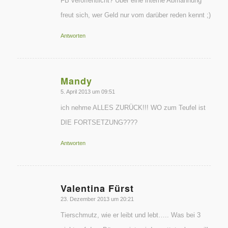
FB veröffentlicht? Über eine interne Abmahnung
freut sich, wer Geld nur vom darüber reden kennt ;)
Antworten
Mandy
sagte:
5. April 2013 um 09:51
ich nehme ALLES ZURÜCK!!! WO zum Teufel ist
DIE FORTSETZUNG????
Antworten
Valentina Fürst
sagte:
23. Dezember 2013 um 20:21
Tierschmutz, wie er leibt und lebt….. Was bei 3