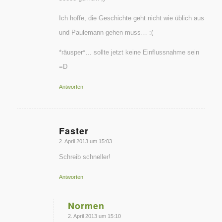
Ich hoffe, die Geschichte geht nicht wie üblich aus
und Paulemann gehen muss… :(
*räusper*… sollte jetzt keine Einflussnahme sein
=D
Antworten
Faster
sagte:
2. April 2013 um 15:03
Schreib schneller!
Antworten
Normen
sagte:
2. April 2013 um 15:10