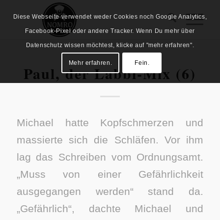
Diese Webseite verwendet weder Cookies noch Google Analytics,
Facebook-Pixel oder andere Tracker. Wenn Du mehr über
Datenschutz wissen möchtest, klicke auf "mehr erfahren".
Mehr erfahren.
Fein.
Paul, der Labbi-Mix (6)
Michael hatte Kopfschmerzen und
massierte sich die Schläfen. Vor ihm
lag das Schreiben vom Ordnungsamt.
„Muss von einer Gefährlichkeit
ausgegangen werden“ stand da.
„Gefährlich“, dachte Michael und