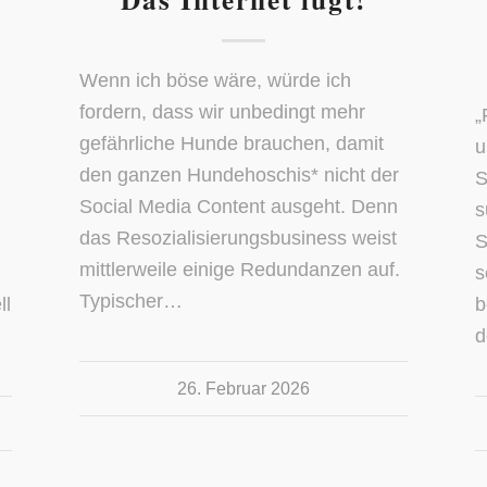
Wenn ich böse wäre, würde ich
fordern, dass wir unbedingt mehr
„
gefährliche Hunde brauchen, damit
u
den ganzen Hundehoschis* nicht der
S
Social Media Content ausgeht. Denn
s
das Resozialisierungsbusiness weist
S
mittlerweile einige Redundanzen auf.
s
Typischer…
ll
b
d
26. Februar 2026