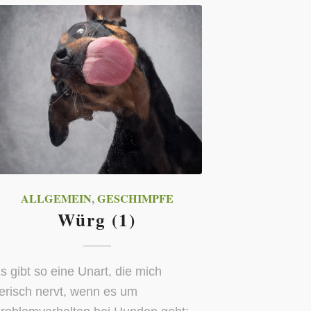
ALLGEMEIN
,
GESCHIMPFE
Würg (1)
s gibt so eine Unart, die mich
ierisch nervt, wenn es um