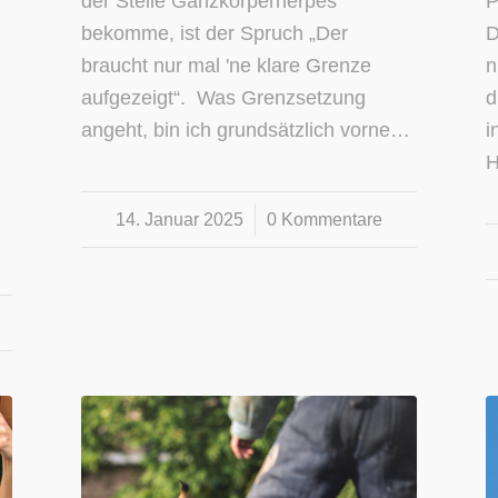
der Stelle Ganzkörperherpes
P
bekomme, ist der Spruch „Der
D
braucht nur mal 'ne klare Grenze
n
aufgezeigt“. Was Grenzsetzung
d
angeht, bin ich grundsätzlich vorne…
i
H
14. Januar 2025
/
0 Kommentare