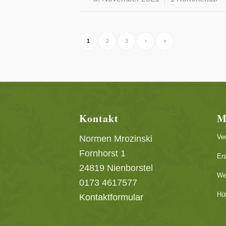
1
2
3
›
»
Kontakt
M
Ve
Normen Mrozinski
Fornhorst 1
Er
24819 Nienborstel
We
0173 4617577
Hü
Kontaktformular