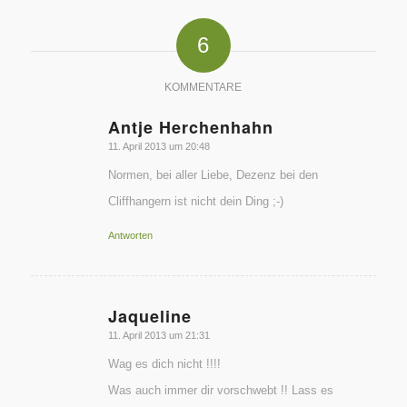
6
KOMMENTARE
Antje Herchenhahn
sagte:
11. April 2013 um 20:48
Normen, bei aller Liebe, Dezenz bei den
Cliffhangern ist nicht dein Ding ;-)
Antworten
Jaqueline
sagte:
11. April 2013 um 21:31
Wag es dich nicht !!!!
Was auch immer dir vorschwebt !! Lass es