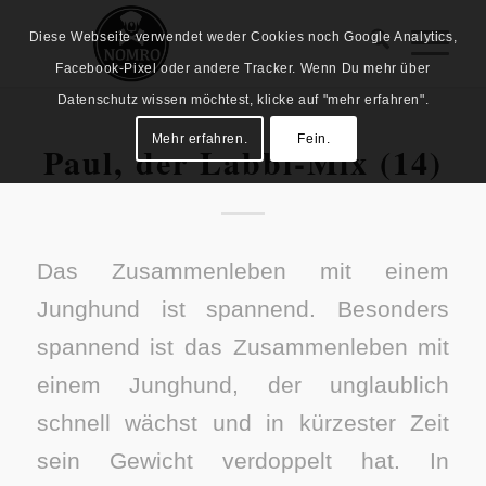
Diese Webseite verwendet weder Cookies noch Google Analytics,
Facebook-Pixel oder andere Tracker. Wenn Du mehr über
Datenschutz wissen möchtest, klicke auf "mehr erfahren".
Mehr erfahren.
Fein.
Paul, der Labbi-Mix (14)
Das Zusammenleben mit einem
Junghund ist spannend. Besonders
spannend ist das Zusammenleben mit
einem Junghund, der unglaublich
schnell wächst und in kürzester Zeit
sein Gewicht verdoppelt hat. In