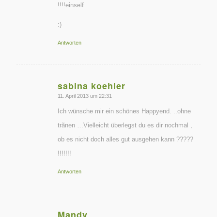
!!!!einself
:)
Antworten
sabina koehler
sagte:
11. April 2013 um 22:31
Ich wünsche mir ein schönes Happyend. ..ohne
trãnen …Vielleicht überlegst du es dir nochmal ,
ob es nicht doch alles gut ausgehen kann ?????
!!!!!!!
Antworten
Mandy