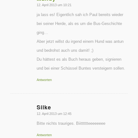
sagte:
12. April 2013 um 10:21
ja lass es! Eigentlich sah ich Paul bereits wieder
bei seiner Herde, als es um die Bus-Geschichte
ging…
Aber jetzt willst du irgend einem Hund was antun
und bedrohst auch uns damit! ;)
Du hättest es als Buch heraus geben, signieren
und bei einer Schüssel Buntes versteigern sollen.
Antworten
Silke
sagte:
12. April 2013 um 12:45
Bitte nichts trauriges. Biitttttteeeeeeee
Antworten