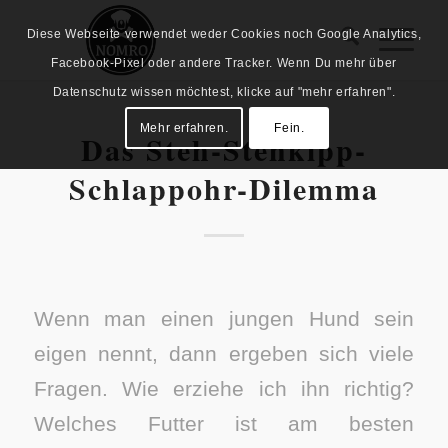
Diese Webseite verwendet weder Cookies noch Google Analytics,
Facebook-Pixel oder andere Tracker. Wenn Du mehr über
Datenschutz wissen möchtest, klicke auf "mehr erfahren".
Mehr erfahren.
Fein.
Das Steh-Stehkipp-
Schlappohr-Dilemma
Wenn man einen jungen Hund sein
eigen nennt, dann ergeben sich viele
Fragen. Wie erziehe ich ihn richtig?
Welches Futter ist am besten